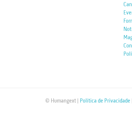
Can
Eve
For
Not
Mag
Con
Pol
© Humangext |
Política de Privacidade