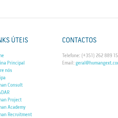
NKS ÚTEIS
CONTACTOS
me
Telefone: (+351) 262 889 1
ina Principal
Email:
geral@humangext.c
re nós
ipa
an Consult
ADAR
an Project
man Academy
an Recruitment