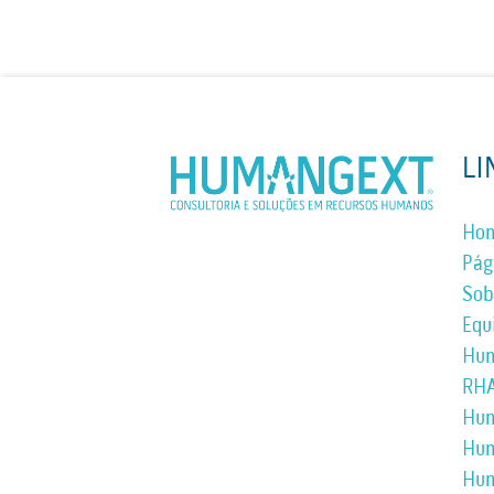
LI
Ho
Pág
Sob
Equ
Hum
RH
Hum
Hu
Hum