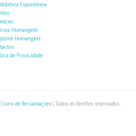
didatura Espontânea
ntos
mação
ícias Humangext
azine Humangext
tactos
ítica de Privacidade
|
Livro de Reclamações
| Todos os direitos reservados.