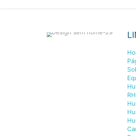
L
Ho
Pág
So
Eq
Hu
RH
Hu
Hu
Hu
Ca