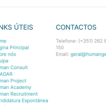
INKS ÚTEIS
CONTACTOS
me
Telefone: (+351) 262 
ina Principal
150
bre nós
Email:
geral@humange
uipa
man Consult
ADAR
man Project
man Academy
man Recruitment
ndidatura Espontânea