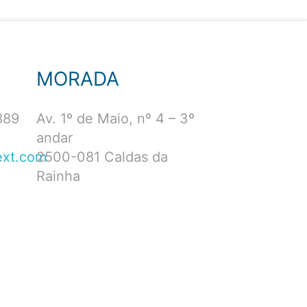
MORADA
889
Av. 1º de Maio, nº 4 – 3º
andar
xt.com
2500-081 Caldas da
Rainha