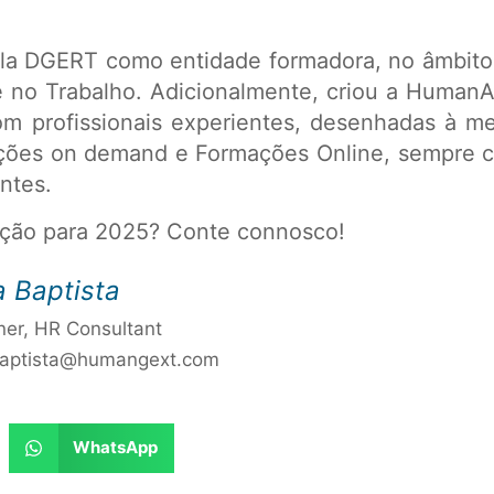
ela DGERT como entidade formadora, no âmbito
ne no Trabalho. Adicionalmente, criou a Huma
om profissionais experientes, desenhadas à m
ções on demand e Formações Online, sempre co
ntes.
ação para 2025? Conte connosco!
a Baptista
ner, HR Consultant
baptista@humangext.com
WhatsApp